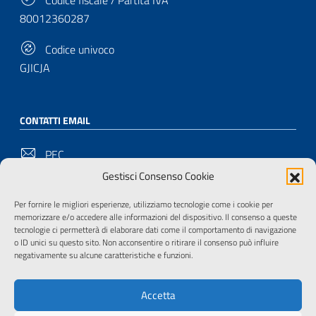
Codice fiscale / Partita IVA
80012360287
Codice univoco
GJICJA
CONTATTI EMAIL
PEC
bu-pd@pec.cultura.gov.it
Gestisci Consenso Cookie
Email
Per fornire le migliori esperienze, utilizziamo tecnologie come i cookie per
memorizzare e/o accedere alle informazioni del dispositivo. Il consenso a queste
bu-pd@cultura.gov.it
tecnologie ci permetterà di elaborare dati come il comportamento di navigazione
o ID unici su questo sito. Non acconsentire o ritirare il consenso può influire
negativamente su alcune caratteristiche e funzioni.
SEGUITECI SU
Accetta