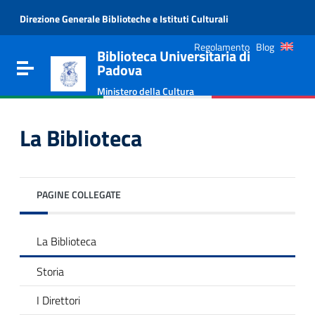
Vai al contenuto
Direzione Generale Biblioteche e Istituti Culturali
Go to the navigation menu
Go to the footer
Regolamento
Blog
Biblioteca Universitaria di
Toggle navigation
Padova
Ministero della Cultura
La Biblioteca
PAGINE COLLEGATE
La Biblioteca
Storia
e
I Direttori