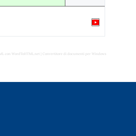
TML con WordToHTML.net
|
Convertitore di documenti per Windows