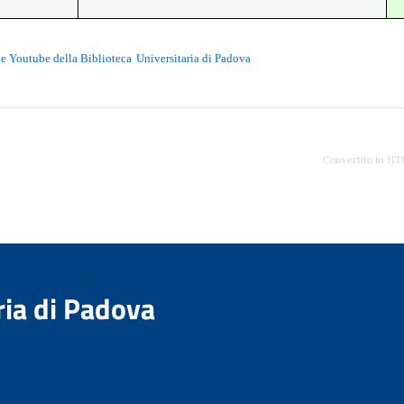
e Youtube della Biblioteca
Universitaria di Padova
Convertito in H
ria di Padova