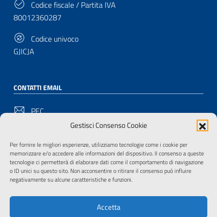
Codice fiscale / Partita IVA
80012360287
Codice univoco
GJICJA
CONTATTI EMAIL
PEC
bu-pd@pec.cultura.gov.it
Gestisci Consenso Cookie
Email
Per fornire le migliori esperienze, utilizziamo tecnologie come i cookie per
memorizzare e/o accedere alle informazioni del dispositivo. Il consenso a queste
bu-pd@cultura.gov.it
tecnologie ci permetterà di elaborare dati come il comportamento di navigazione
o ID unici su questo sito. Non acconsentire o ritirare il consenso può influire
negativamente su alcune caratteristiche e funzioni.
SEGUITECI SU
Accetta