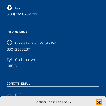
Fax
(+39) 0498762711
INFORMAZIONI
Codice fiscale / Partita IVA
80012360287
Codice univoco
GJICJA
CONTATTI EMAIL
PEC
bu-pd@pec.cultura.gov.it
Gestisci Consenso Cookie