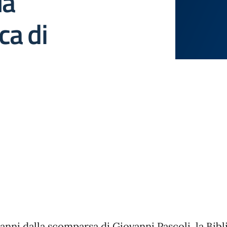
ua
a di
 anni dalla scomparsa di Giovanni Pascoli, la Bibl