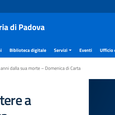
ria di Padova
i
Biblioteca digitale
Servizi
Eventi
Ufficio
110 anni dalla sua morte – Domenica di Carta
ttere a