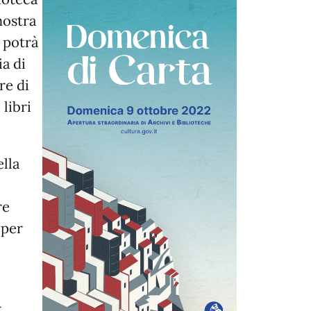
mostra
o potrà
ia di
re di
libri
ella
re
 per
-