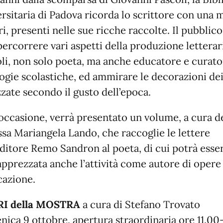
rsitaria di Padova ricorda lo scrittore con una 
bri, presenti nelle sue ricche raccolte. Il pubblic
percorrere vari aspetti della produzione letterar
li, non solo poeta, ma anche educatore e curato
ogie scolastiche, ed ammirare le decorazioni dei 
zzate secondo il gusto dell’epoca.
’occasione, verrà presentato un volume, a cura d
ssa Mariangela Lando, che raccoglie le lettere
editore Remo Sandron al poeta, di cui potrà esse
apprezzata anche l’attività come autore di opere
cazione.
I della MOSTRA
a cura di Stefano Trovato
ica 9 ottobre, apertura straordinaria ore 11.00