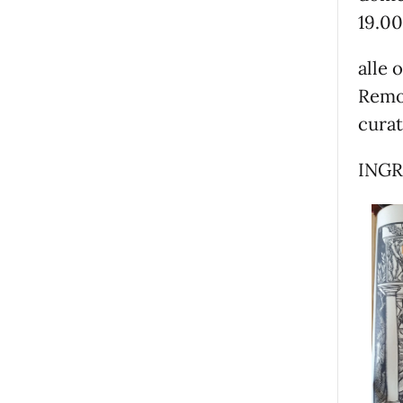
19.00
alle 
Remo 
curat
INGR