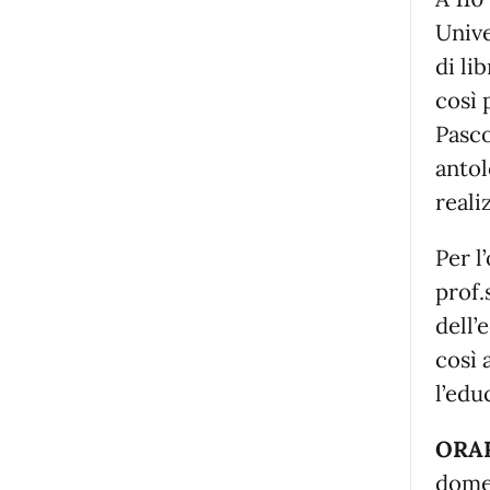
Unive
di li
così 
Pasco
antol
reali
Per l
prof.
dell’
così 
l’edu
ORAR
domen