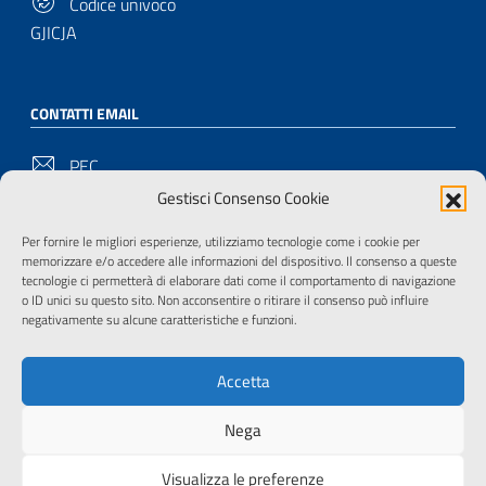
Codice univoco
GJICJA
CONTATTI EMAIL
PEC
bu-pd@pec.cultura.gov.it
Gestisci Consenso Cookie
Email
Per fornire le migliori esperienze, utilizziamo tecnologie come i cookie per
memorizzare e/o accedere alle informazioni del dispositivo. Il consenso a queste
bu-pd@cultura.gov.it
tecnologie ci permetterà di elaborare dati come il comportamento di navigazione
o ID unici su questo sito. Non acconsentire o ritirare il consenso può influire
negativamente su alcune caratteristiche e funzioni.
SEGUITECI SU
Accetta
Nega
Useful Links Section
Privacy
|
Cookie policy
|
Contatti
|
Dichiarazione di
Visualizza le preferenze