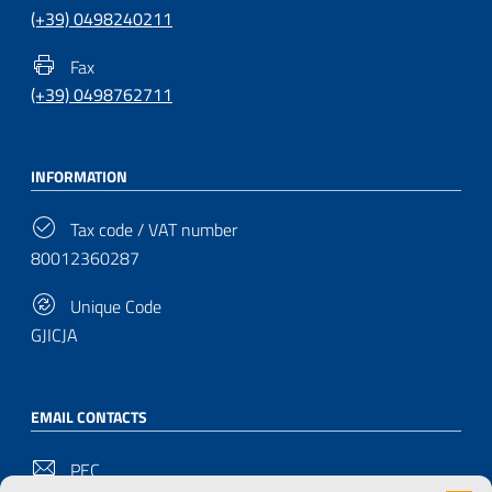
(+39) 0498240211
Fax
(+39) 0498762711
INFORMATION
Tax code / VAT number
80012360287
Unique Code
GJICJA
EMAIL CONTACTS
PEC