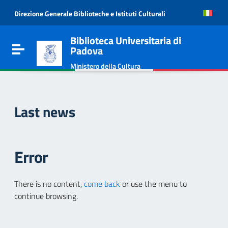
Go to content
Direzione Generale Biblioteche e Istituti Culturali
Go to the navigation menu
Go to the footer
Biblioteca Universitaria di
Toggle navigation
Padova
Ministero della Cultura
Last news
Error
There is no content,
come back
or use the menu to
continue browsing.
e